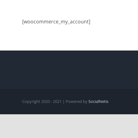
[woocommerce_my_account]
Copyright 2020 - 2021 | Powered by
SocialNetis