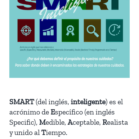
SMART
(del inglés,
inteligente
) es el
acrónimo de
E
specífico (en inglés
Specific),
M
edible,
A
ceptable,
R
ealista
y unido al
T
iempo.