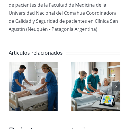
de pacientes de la Facultad de Medicina de la
Universidad Nacional del Comahue Coordinadora
de Calidad y Seguridad de pacientes en Clínica San
Agustín (Neuquén - Patagonia Argentina)
Artículos relacionados
Nutrición:
El Mito de
El Pilar
la
:
indispensable
Contenció
en
Prevención
de UPP