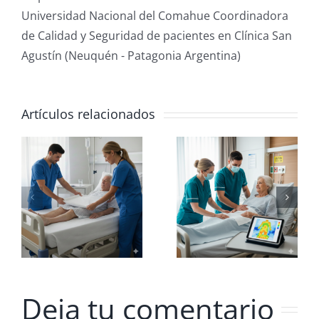
Universidad Nacional del Comahue Coordinadora
de Calidad y Seguridad de pacientes en Clínica San
Agustín (Neuquén - Patagonia Argentina)
Artículos relacionados
Nutrición:
El Mito de
El Pilar
la
:
indispensable
Contenció
en
Prevención
de UPP
Deja tu comentario