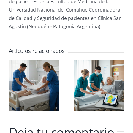
de pacientes de la Facultad de Medicina de la
Universidad Nacional del Comahue Coordinadora
de Calidad y Seguridad de pacientes en Clínica San
Agustín (Neuquén - Patagonia Argentina)
Artículos relacionados
Nutrición:
El Mito de
El Pilar
la
:
indispensable
Contenció
en
Prevención
de UPP
Deja tu comentario