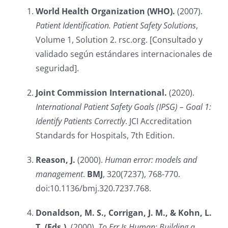
World Health Organization (WHO).
(2007).
Patient Identification. Patient Safety Solutions
,
Volume 1, Solution 2. rsc.org. [Consultado y
validado según estándares internacionales de
seguridad].
Joint Commission International.
(2020).
International Patient Safety Goals (IPSG) – Goal 1:
Identify Patients Correctly
. JCI Accreditation
Standards for Hospitals, 7th Edition.
Reason, J.
(2000).
Human error: models and
management
.
BMJ
, 320(7237), 768-770.
doi:10.1136/bmj.320.7237.768.
Donaldson, M. S., Corrigan, J. M., & Kohn, L.
T. (Eds.).
(2000).
To Err Is Human: Building a